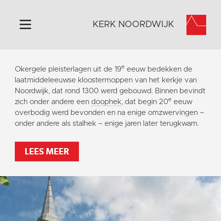
KERK NOORDWIJK
Home
e
Okergele pleisterlagen uit de 19
eeuw bedekken de
Algemeen
laatmiddeleeuwse kloostermoppen van het kerkje van
Noordwijk, dat rond 1300 werd gebouwd. Binnen bevindt
Historie
e
zich onder andere een
doophek
, dat begin 20
eeuw
Omgeving
overbodig werd bevonden en na enige omzwervingen –
onder andere als stalhek – enige jaren later terugkwam.
Activiteiten
Steun ons
LEES MEER
Contact
Vaktaal