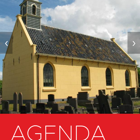
‹
›
AGENDA