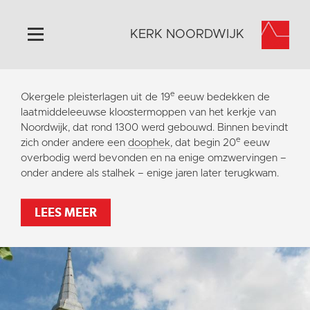
KERK NOORDWIJK
Home
e
Okergele pleisterlagen uit de 19
eeuw bedekken de
Algemeen
laatmiddeleeuwse kloostermoppen van het kerkje van
Noordwijk, dat rond 1300 werd gebouwd. Binnen bevindt
Historie
e
zich onder andere een
doophek
, dat begin 20
eeuw
Omgeving
overbodig werd bevonden en na enige omzwervingen –
onder andere als stalhek – enige jaren later terugkwam.
Activiteiten
Steun ons
LEES MEER
Contact
Vaktaal