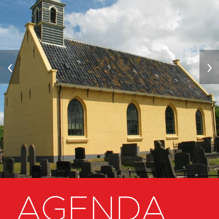
‹
›
AGENDA