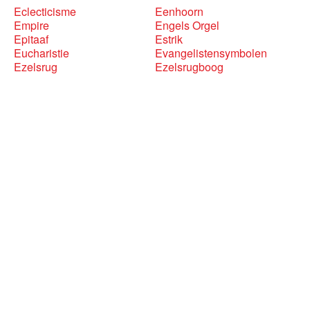
Eclecticisme
Eenhoorn
Empire
Engels Orgel
Epitaaf
Estrik
Eucharistie
Evangelistensymbolen
Ezelsrug
Ezelsrugboog