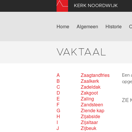
KERK NOORDWIJK
Home
Algemeen
Historie
O
VAKTAAL
A
Zaagtandfries
Een a
B
Zaalkerk
opge
C
Zadeldak
D
Zakgoot
E
Zaling
ZIE 
F
Zandsteen
G
Ziende kap
H
Zijabside
I
Zijaltaar
J
Zijbeuk