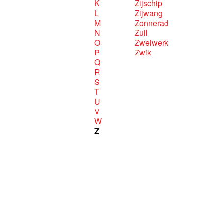
K
Zijschip
L
Zijwang
M
Zonnerad
N
Zuil
O
Zwelwerk
P
Zwik
Q
R
S
T
U
V
W
Z