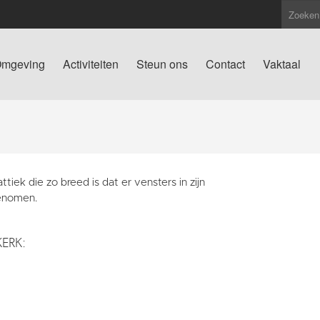
mgeving
Activiteiten
Steun ons
Contact
Vaktaal
ttiek die zo breed is dat er vensters in zijn
nomen.
KERK: